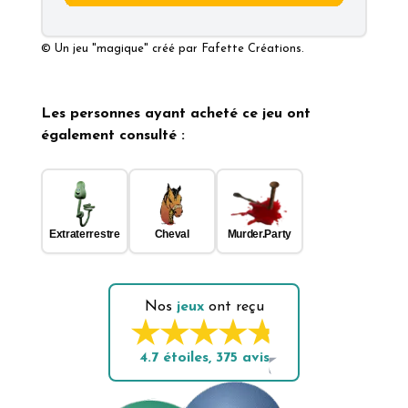
© Un jeu
"magique"
créé par
Fafette Créations.
Les personnes ayant acheté ce jeu ont
également consulté :
Extraterrestre
Cheval
Murder.Party
Nos
jeux
ont reçu
4.7
étoiles,
375
avis