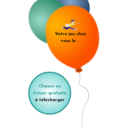
Votre jeu chez
vous le
...
Chasse au
trésor gratuite
à télécharger