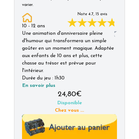
varier.
Note
4.7
,
15
avis
10
-
12
ans
Une animation d'anniversaire pleine
d'humour qui transformera un simple
goûter en un moment magique. Adaptée
aux enfants de 10 ans et plus, cette
chasse au trésor est prévue pour
l'intérieur.
Durée du jeu :
1h30
En savoir plus
24,80€
Disponible
Chez vous
...