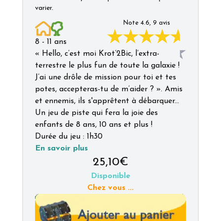
varier.
Note
4.6
,
9
avis
8
-
11
ans
« Hello, c’est moi Krot’2Bic, l’extra-
terrestre le plus fun de toute la galaxie !
J’ai une drôle de mission pour toi et tes
potes, accepteras-tu de m’aider ? ». Amis
et ennemis, ils s'apprêtent à débarquer...
Un jeu de piste qui fera la joie des
enfants de 8 ans, 10 ans et plus !
Durée du jeu :
1h30
En savoir plus
25,10€
Disponible
Chez vous
...