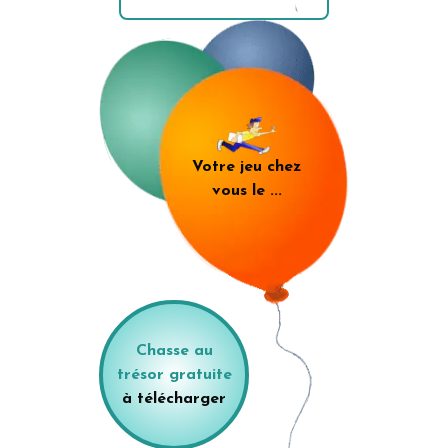
Votre jeu chez
vous le
...
Chasse au
trésor gratuite
à télécharger