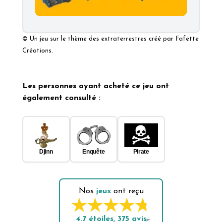
© Un jeu
sur le thème des extraterrestres
créé par
Fafette
Créations.
Les personnes ayant acheté ce jeu ont
également consulté :
Djinn
Enquête
Pirate
Nos
jeux
ont reçu
4.7
étoiles,
375
avis