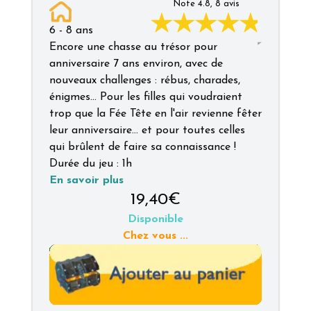
Note
4.8
,
8
avis
6
-
8
ans
Encore une chasse au trésor pour
anniversaire 7 ans environ, avec de
nouveaux challenges : rébus, charades,
énigmes... Pour les filles qui voudraient
trop que la Fée Tête en l'air revienne fêter
leur anniversaire... et pour toutes celles
qui brûlent de faire sa connaissance !
Durée du jeu :
1h
En savoir plus
19,40€
Disponible
Chez vous
...