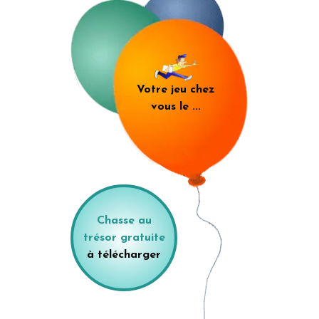
Votre jeu chez
vous le
...
Chasse au
trésor gratuite
à télécharger