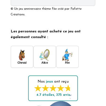
© Un jeu
anniversaire thème Fée
créé par
Fafette
Créations.
Les personnes ayant acheté ce jeu ont
également consulté :
Cheval
Alice
Fée
Nos
jeux
ont reçu
4.7
étoiles,
375
avis