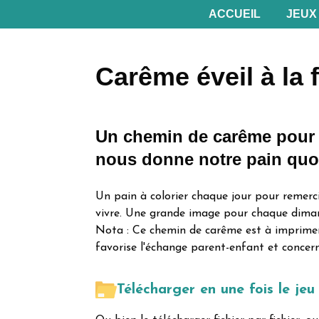
ACCUEIL
JEUX
Carême éveil à la f
des jeux sensass
pour toutes et tous
Un chemin de carême pour 
nous donne notre pain quo
Un pain à colorier chaque jour pour remerci
vivre. Une grande image pour chaque dimanc
Nota :
Ce chemin de carême est à imprimer s
favorise l'échange parent-enfant et concern
Télécharger en une fois le je