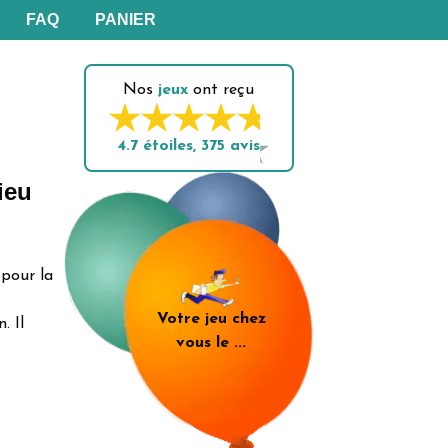
FAQ
PANIER
Nos
jeux
ont reçu
4.7
étoiles,
375
avis
ieu
 pour la
Votre jeu chez
. Il
vous le
...